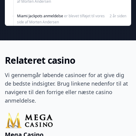
af
Morten Andersen
Miami Jackpots anmeldelse
er blevet tilføjet til vores
2 år siden
side af
Morten Andersen
Relateret casino
Vi gennemgår løbende casinoer for at give dig
de bedste indsigter. Brug linkene nedenfor til at
navigere til den forrige eller næste casino
anmeldelse.
Mega Casino