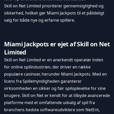
Skill on Net Limited prioriterer gennemsigtighed og
sikkerhed, hvilket gør Miami Jackpots til et pålideligt
valg for både nye og erfarne spillere.
Miami Jackpots er ejet af Skill on Net
Limited
Skill on Net Limited er en anerkendt operatør inden
for online spilindustrien, der driver en række
populære casinoer, herunder Miami Jackpots. Med en
licens fra Spillemyndigheden garanterer
virksomheden en sikker og fair spiloplevelse for sine
brugere. Skill on Net er kendt for at tilbyde avancerede
platforme med et omfattende udvalg af spil fra
branchens bedste softwareudviklere som NetEnt,