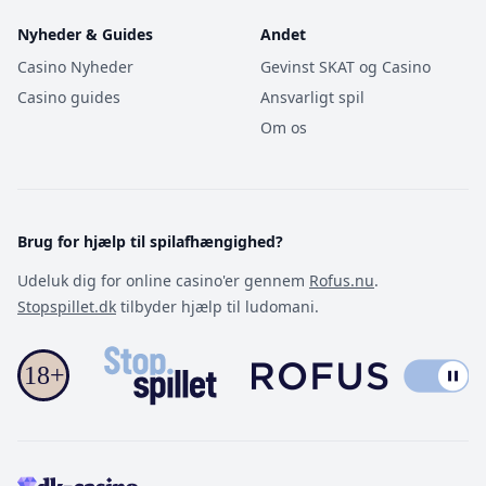
Nyheder & Guides
Andet
Casino Nyheder
Gevinst SKAT og Casino
Casino guides
Ansvarligt spil
Om os
Brug for hjælp til spilafhængighed?
Udeluk dig for online casino'er gennem
Rofus.nu
.
Stopspillet.dk
tilbyder hjælp til ludomani.