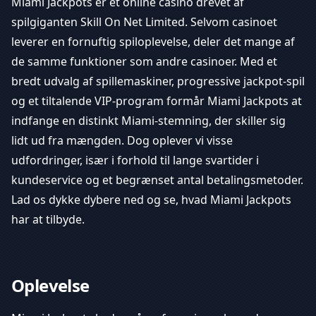
Miami Jackpots er et online casino drevet af
spilgiganten Skill On Net Limited. Selvom casinoet
leverer en fornuftig spiloplevelse, deler det mange af
de samme funktioner som andre casinoer. Med et
bredt udvalg af spillemaskiner, progressive jackpot-spil
og et tiltalende VIP-program formår Miami Jackpots at
indfange en distinkt Miami-stemning, der skiller sig
lidt ud fra mængden. Dog oplever vi visse
udfordringer, især i forhold til lange svartider i
kundeservice og et begrænset antal betalingsmetoder.
Lad os dykke dybere ned og se, hvad Miami Jackpots
har at tilbyde.
Oplevelse