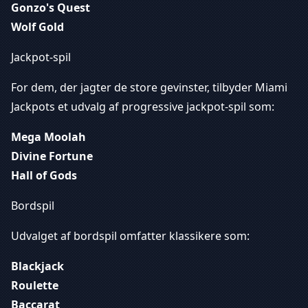
Gonzo's Quest
Wolf Gold
Jackpot-spil
For dem, der jagter de store gevinster, tilbyder Miami
Jackpots et udvalg af progressive jackpot-spil som:
Mega Moolah
Divine Fortune
Hall of Gods
Bordspil
Udvalget af bordspil omfatter klassikere som:
Blackjack
Roulette
Baccarat