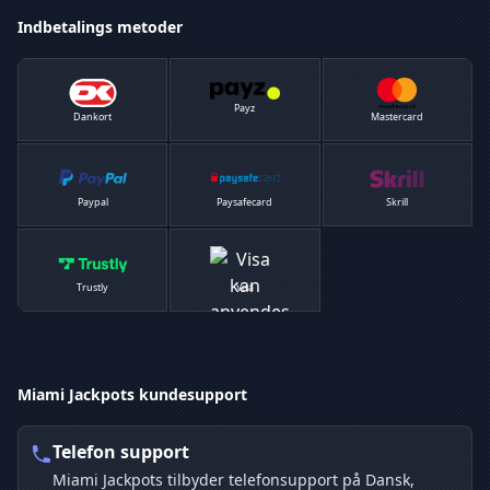
Indbetalings metoder
Payz
Dankort
Mastercard
Paypal
Paysafecard
Skrill
Trustly
Visa
Miami Jackpots kundesupport
Telefon support
Miami Jackpots tilbyder telefonsupport på Dansk,