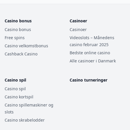
Casino bonus
Casinoer
Casino bonus
Casinoer
Free spins
Videoslots – Månedens
casino februar 2025
Casino velkomstbonus
Bedste online casino
Cashback Casino
Alle casinoer i Danmark
Casino spil
Casino turneringer
Casino spil
Casino kortspil
Casino spillemaskiner og
slots
Casino skrabelodder