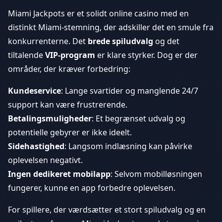
Miami Jackpots er et solidt online casino med en
distinkt Miami-stemning, der adskiller det en smule fra
konkurrenterne. Det
brede spiludvalg
og det
tiltalende
VIP-program
er klare styrker. Dog er der
områder, der kræver forbedring:
Kundeservice
: Lange svartider og manglende 24/7
support kan være frustrerende.
Betalingsmuligheder
: Et begrænset udvalg og
potentielle gebyrer er ikke ideelt.
Sidehastighed
: Langsom indlæsning kan påvirke
oplevelsen negativt.
Ingen dedikeret mobilapp
: Selvom mobilløsningen
fungerer, kunne en app forbedre oplevelsen.
For spillere, der værdsætter et stort spiludvalg og en