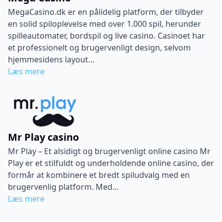
MegaCasino.dk er en pålidelig platform, der tilbyder
en solid spiloplevelse med over 1.000 spil, herunder
spilleautomater, bordspil og live casino. Casinoet har
et professionelt og brugervenligt design, selvom
hjemmesidens layout…
Læs mere
Mr Play casino
Mr Play – Et alsidigt og brugervenligt online casino Mr
Play er et stilfuldt og underholdende online casino, der
formår at kombinere et bredt spiludvalg med en
brugervenlig platform. Med…
Læs mere