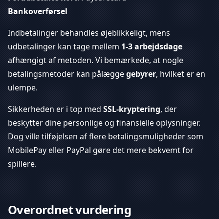
Bankoverførsel
Indbetalinger behandles øjeblikkeligt, mens
udbetalinger kan tage mellem
1-3 arbejdsdage
afhængigt af metoden. Vi bemærkede, at nogle
betalingsmetoder kan pålægge
gebyrer
, hvilket er en
ulempe.
Sikkerheden er i top med
SSL-kryptering
, der
beskytter dine personlige og finansielle oplysninger.
Dog ville tilføjelsen af flere betalingsmuligheder som
MobilePay eller PayPal gøre det mere bekvemt for
spillere.
Overordnet vurdering