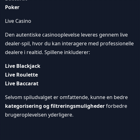
Poker
Live Casino
Den autentiske casinooplevelse leveres gennem live
dealer-spil, hvor du kan interagere med professionelle
dealere i realtid. Spillene inkluderer:
Live Blackjack
Live Roulette
Live Baccarat
Selvom spiludvalget er omfattende, kunne en bedre
kategorisering og filtreringsmuligheder
forbedre
brugeroplevelsen yderligere.