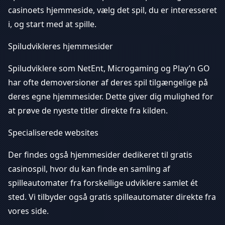
casinoets hjemmeside, vælg det spil, du er interesseret
i, og start med at spille.
Spiludvikleres hjemmesider
Spiludviklere som NetEnt, Microgaming og Play’n GO
har ofte demoversioner af deres spil tilgængelige på
deres egne hjemmesider. Dette giver dig mulighed for
at prøve de nyeste titler direkte fra kilden.
Specialiserede websites
Der findes også hjemmesider dedikeret til gratis
casinospil, hvor du kan finde en samling af
spilleautomater fra forskellige udviklere samlet ét
sted. Vi tilbyder også gratis spilleautomater direkte fra
vores side.