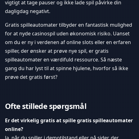
vigtigt at tage pauser og ikke lade spil påvirke din
dagligdag negativt.
Gratis spilleautomater tilbyder en fantastisk mulighed
for at nyde casinospil uden økonomisk risiko. Uanset
om du er ny i verdenen af online slots eller en erfaren
spiller, der ønsker at prøve nye spil, er gratis
spilleautomater en værdifuld ressource. Så næste
gang du har lyst til at spinne hjulene, hvorfor så ikke
prøve det gratis først?
Ofte stillede spørgsmål
Er det virkelig gratis at spille gratis spilleautomater
online?
Ja, når du spiller i demotilstand eller på sider, der