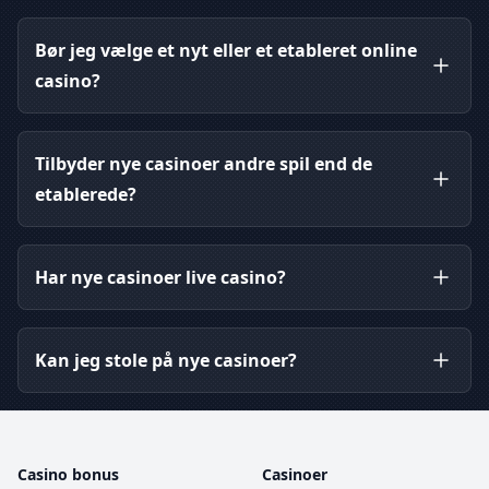
Bør jeg vælge et nyt eller et etableret online
casino?
Tilbyder nye casinoer andre spil end de
etablerede?
Har nye casinoer live casino?
Kan jeg stole på nye casinoer?
Casino bonus
Casinoer