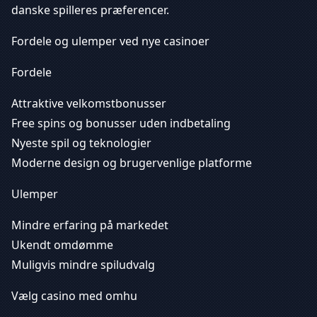
danske spilleres præferencer.
Fordele og ulemper ved nye casinoer
Fordele
Attraktive velkomstbonusser
Free spins og bonusser uden indbetaling
Nyeste spil og teknologier
Moderne design og brugervenlige platforme
Ulemper
Mindre erfaring på markedet
Ukendt omdømme
Muligvis mindre spiludvalg
Vælg casino med omhu