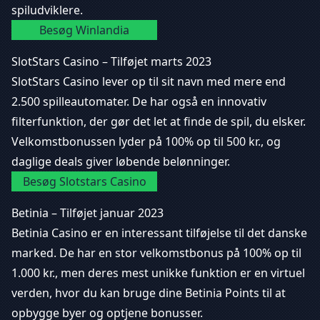
spiludviklere.
Besøg Winlandia
SlotStars Casino – Tilføjet marts 2023
SlotStars Casino lever op til sit navn med mere end
2.500 spilleautomater. De har også en innovativ
filterfunktion, der gør det let at finde de spil, du elsker.
Velkomstbonussen lyder på 100% op til 500 kr., og
daglige deals giver løbende belønninger.
Besøg Slotstars Casino
Betinia – Tilføjet januar 2023
Betinia Casino er en interessant tilføjelse til det danske
marked. De har en stor velkomstbonus på 100% op til
1.000 kr., men deres mest unikke funktion er en virtuel
verden, hvor du kan bruge dine Betinia Points til at
opbygge byer og optjene bonusser.