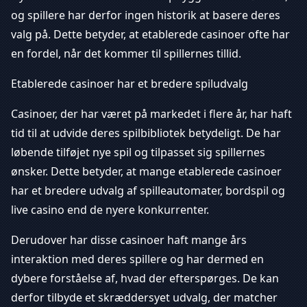
og spillere har derfor ingen historik at basere deres
valg på. Dette betyder, at etablerede casinoer ofte har
en fordel, når det kommer til spillernes tillid.
Etablerede casinoer har et bredere spiludvalg
Casinoer, der har været på markedet i flere år, har haft
tid til at udvide deres spilbibliotek betydeligt. De har
løbende tilføjet nye spil og tilpasset sig spillernes
ønsker. Dette betyder, at mange etablerede casinoer
har et bredere udvalg af spilleautomater, bordspil og
live casino end de nyere konkurrenter.
Derudover har disse casinoer haft mange års
interaktion med deres spillere og har dermed en
dybere forståelse af, hvad der efterspørges. De kan
derfor tilbyde et skræddersyet udvalg, der matcher