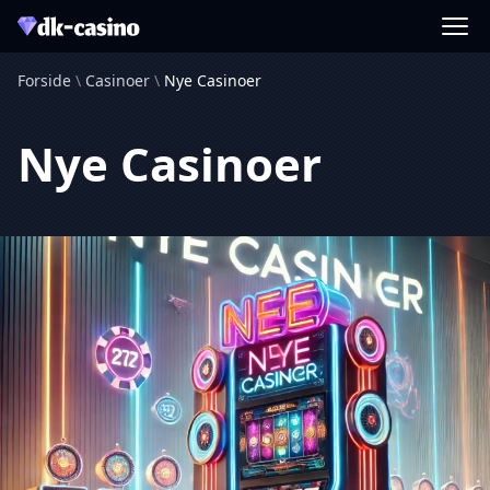
Videre til indhold
Forside
\
Casinoer
\
Nye Casinoer
Nye Casinoer