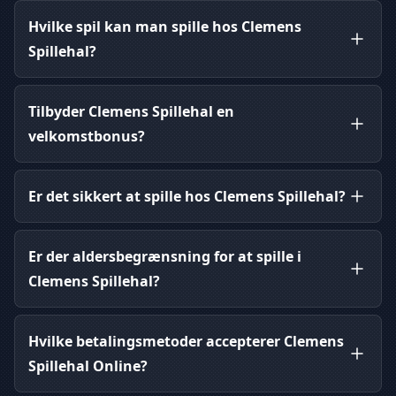
Hvilke spil kan man spille hos Clemens
Spillehal?
Tilbyder Clemens Spillehal en
velkomstbonus?
Er det sikkert at spille hos Clemens Spillehal?
Er der aldersbegrænsning for at spille i
Clemens Spillehal?
Hvilke betalingsmetoder accepterer Clemens
Spillehal Online?