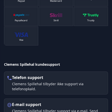
Paypal
Mastercard
Paysafecard
Skrill
Trustly
Visa
Clemens Spillehal kundesupport
Telefon support
Clemens Spillehal tilbyder ikke support via
telefonopkald.
E-mail support
Clemens Spillehal tilbyder support via e-mail. Send