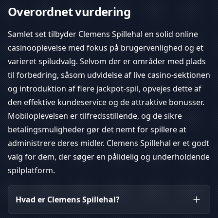
Overordnet vurdering
Samlet set tilbyder Clemens Spillehal en solid online
casinooplevelse med fokus på brugervenlighed og et
varieret spiludvalg. Selvom der er områder med plads
til forbedring, såsom udvidelse af live casino-sektionen
og introduktion af flere jackpot-spil, opvejes dette af
den effektive kundeservice og de attraktive bonusser.
Mobiloplevelsen er tilfredsstillende, og de sikre
betalingsmuligheder gør det nemt for spillere at
administrere deres midler. Clemens Spillehal er et godt
valg for dem, der søger en pålidelig og underholdende
spilplatform.
Hvad er Clemens Spillehal?