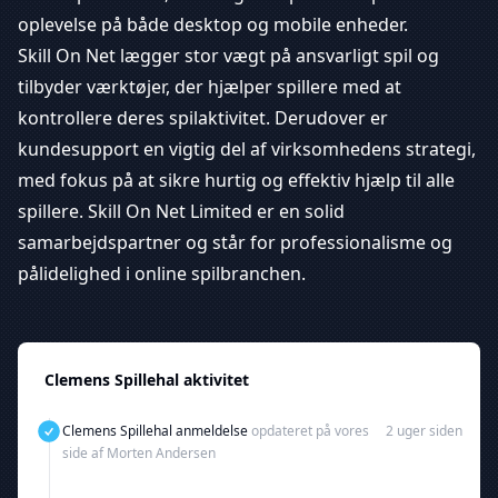
oplevelse på både desktop og mobile enheder.
Skill On Net lægger stor vægt på ansvarligt spil og
tilbyder værktøjer, der hjælper spillere med at
kontrollere deres spilaktivitet. Derudover er
kundesupport en vigtig del af virksomhedens strategi,
med fokus på at sikre hurtig og effektiv hjælp til alle
spillere. Skill On Net Limited er en solid
samarbejdspartner og står for professionalisme og
pålidelighed i online spilbranchen.
Clemens Spillehal aktivitet
Clemens Spillehal anmeldelse
opdateret på vores
2 uger siden
side af
Morten Andersen