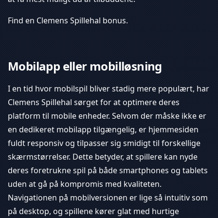
Find en
Clemens Spillehal bonus
.
Mobilapp eller mobilløsning
I en tid hvor mobilspil bliver stadig mere populært, har
Clemens Spillehal sørget for at optimere deres
platform til mobile enheder. Selvom der måske ikke er
en dedikeret mobilapp tilgængelig, er hjemmesiden
fuldt responsiv og tilpasser sig smidigt til forskellige
skærmstørrelser. Dette betyder, at spillere kan nyde
deres foretrukne spil på både smartphones og tablets
uden at gå på kompromis med kvaliteten.
Navigationen på mobilversionen er lige så intuitiv som
på desktop, og spillene kører glat med hurtige