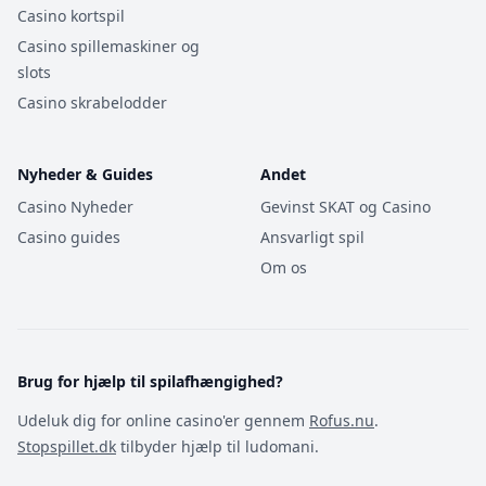
Casino kortspil
Casino spillemaskiner og
slots
Casino skrabelodder
Nyheder & Guides
Andet
Casino Nyheder
Gevinst SKAT og Casino
Casino guides
Ansvarligt spil
Om os
Brug for hjælp til spilafhængighed?
Udeluk dig for online casino'er gennem
Rofus.nu
.
Stopspillet.dk
tilbyder hjælp til ludomani.