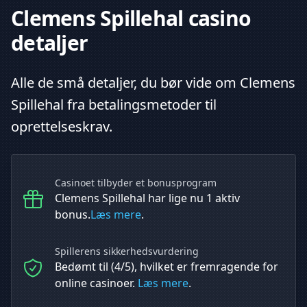
Clemens Spillehal casino
detaljer
Alle de små detaljer, du bør vide om Clemens
Spillehal fra betalingsmetoder til
oprettelseskrav.
Casinoet tilbyder et bonusprogram
Clemens Spillehal har lige nu 1 aktiv
bonus.
Læs mere
.
Spillerens sikkerhedsvurdering
Bedømt til (4/5), hvilket er fremragende for
online casinoer.
Læs mere
.