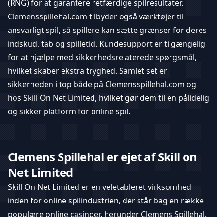
(RNG) for at garantere retfærdige spilresultater.
Clemensspillehal.com tilbyder også værktøjer til
ansvarligt spil, så spillere kan sætte grænser for deres
indskud, tab og spilletid. Kundesupport er tilgængelig
for at hjælpe med sikkerhedsrelaterede spørgsmål,
hvilket skaber ekstra tryghed. Samlet set er
sikkerheden i top både på Clemensspillehal.com og
hos Skill On Net Limited, hvilket gør dem til en pålidelig
og sikker platform for online spil.
Clemens Spillehal er ejet af Skill on
Net Limited
Skill On Net Limited er en veletableret virksomhed
inden for online spilindustrien, der står bag en række
populære online casinoer, herunder Clemens Spillehal.