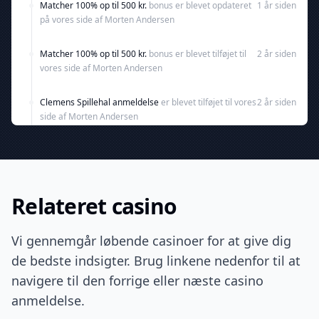
Matcher 100% op til 500 kr.
bonus er blevet opdateret
1 år siden
på vores side af
Morten Andersen
Matcher 100% op til 500 kr.
bonus er blevet tilføjet til
2 år siden
vores side af
Morten Andersen
Clemens Spillehal anmeldelse
er blevet tilføjet til vores
2 år siden
side af
Morten Andersen
Relateret casino
Vi gennemgår løbende casinoer for at give dig
de bedste indsigter. Brug linkene nedenfor til at
navigere til den forrige eller næste casino
anmeldelse.