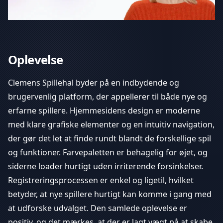
Afspil
Pause
Fjern lyd
Oplevelse
Clemens Spillehal byder på en indbydende og
brugervenlig platform, der appellerer til både nye og
erfarne spillere. Hjemmesidens design er moderne
med klare grafiske elementer og en intuitiv navigation,
der gør det let at finde rundt blandt de forskellige spil
og funktioner. Farvepaletten er behagelig for øjet, og
siderne loader hurtigt uden irriterende forsinkelser.
Registreringsprocessen er enkel og ligetil, hvilket
betyder, at nye spillere hurtigt kan komme i gang med
at udforske udvalget. Den samlede oplevelse er
positiv, og det mærkes, at der er lagt vægt på at skabe