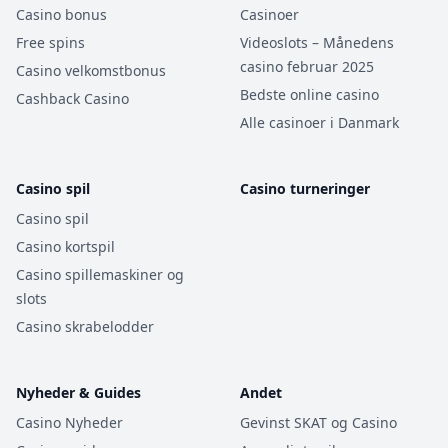
Casino bonus
Casinoer
Free spins
Videoslots – Månedens
casino februar 2025
Casino velkomstbonus
Bedste online casino
Cashback Casino
Alle casinoer i Danmark
Casino spil
Casino turneringer
Casino spil
Casino kortspil
Casino spillemaskiner og
slots
Casino skrabelodder
Nyheder & Guides
Andet
Casino Nyheder
Gevinst SKAT og Casino